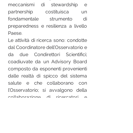
meccanismi di stewardship e
partnership costituisca un
fondamentale strumento di
preparedness e resilienza a livello
Paese.
Le attività di ricerca sono: condotte
dal Coordinatore dell’Osservatorio e
da due Condirettori Scientifici;
coadiuvate da un Advisory Board
composto da esponenti provenienti
dalle realtà di spicco del sistema
salute e che collaborano con
l’Osservatorio; si avvalgono della
collaborazione di ricercatori e
professionisti provenienti dal
mondo accademico e delle
practice afferenti a varie discipline di
ambito clinico, sociale ed
economico.