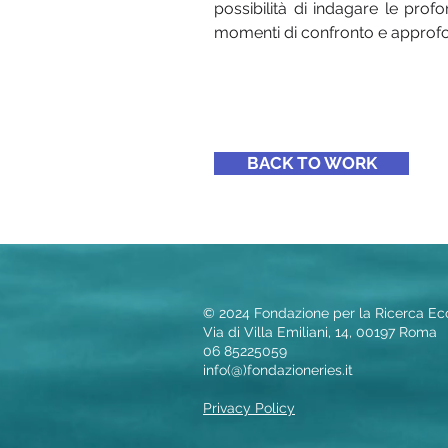
possibilità di indagare le profo
momenti di confronto e approf
BACK TO WORK
© 2024 Fondazione per la Ricerca E
Via di Villa Emiliani, 14,
00197 Roma
06 85225059
info(@)fondazioneries.it
Privacy Policy