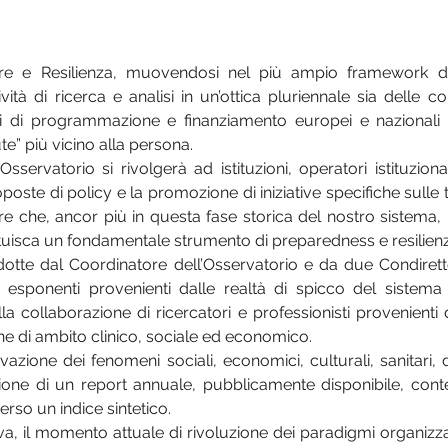
re e Resilienza, muovendosi nel più ampio framework degli 
vità di ricerca e analisi in un’ottica pluriennale sia delle 
ti di programmazione e finanziamento europei e nazionali (
ute” più vicino alla persona.
sservatorio si rivolgerà ad istituzioni, operatori istituzional
oste di policy e la promozione di iniziative specifiche sulle
e che, ancor più in questa fase storica del nostro sistema, 
tuisca un fondamentale strumento di preparedness e resilienza
ndotte dal Coordinatore dell’Osservatorio e da due Condiretto
sponenti provenienti dalle realtà di spicco del sistema
lla collaborazione di ricercatori e professionisti provenie
line di ambito clinico, sociale ed economico.
ilevazione dei fenomeni sociali, economici, culturali, sanitari
uzione di un report annuale, pubblicamente disponibile, cont
verso un indice sintetico.
a, il momento attuale di rivoluzione dei paradigmi organizzat