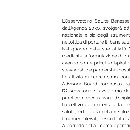
L’Osservatorio Salute Benesse
dall’Agenda 2030, svolgerà atti
nazionale e sia degli strumen
nell’ottica di portare il “bene sal
Nel quadro delle sue attività l’O
mediante la formulazione di prop
avendo come principio ispirator
stewardship e partnership costi
Le attività di ricerca sono: co
Advisory Board composto da e
l’Osservatorio; si avvalgono de
practice afferenti a varie discip
L’obiettivo della ricerca è la r
salute, ed esiterà nella restit
fenomeni rilevati, descritti attra
A corredo della ricerca operativ